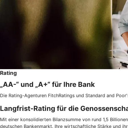
Rating
„AA-“ und „A+“ für Ihre Bank
Die Rating-Agenturen FitchRatings und Standard and Poor'
Langfrist-Rating für die Genossensch
Mit einer konsolidierten Bilanzsumme von rund 1,5 Billio
deutschen Bankenmarkt. Ihre wirtschaftliche Stärke und ih