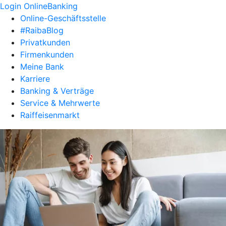
Login OnlineBanking
Online-Geschäftsstelle
#RaibaBlog
Privatkunden
Firmenkunden
Meine Bank
Karriere
Banking & Verträge
Service & Mehrwerte
Raiffeisenmarkt